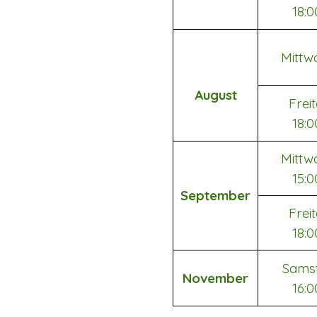
18:
Mittw
August
Freit
18:
Mittw
15:
September
Freit
18:
Samst
November
16: