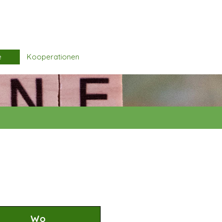
e
Kooperationen
▼
Wo