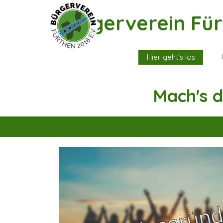
Direkt zum Seiteninhalt
Bürgerverein Für
Hier geht's los
Mach's d